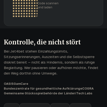
Code scannen
und laden
Kontrolle, die nicht stört
Bei Jet4bet stehen Einzahlungslimits,
Sitzungserinnerungen, Auszeiten und die Selbstsperre
diskret bereit — nicht als Hindernis, sondern als ruhige
Begleitung. Wer pausieren oder aufhören möchte, findet
den Weg dorthin ohne Umwege.
OASIS
GamCare
Bundeszentrale für gesundheitliche Aufklärung
eCOGRA
Gemeinsame Glücksspielbehörde der Länder
iTech Labs