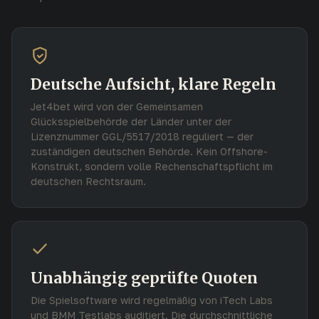
Deutsche Aufsicht, klare Regeln
Jet4bet wird von der Gemeinsamen
Glücksspielbehörde der Länder unter der
Lizenznummer GGL/5517/2018 reguliert — der
zuständigen deutschen Behörde. Kein Offshore-
Konstrukt, sondern volle Rechenschaftspflicht im
deutschen Rechtsraum.
Unabhängig geprüfte Quoten
Die Spielsoftware wird regelmäßig von iTech Labs
und BMM Testlabs auditiert. Die durchschnittliche