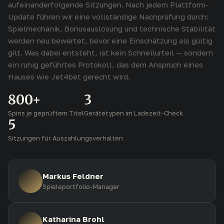
aufeinanderfolgende Sitzungen. Nach jedem Plattform-
Update führen wir eine vollständige Nachprüfung durch:
Spielmechanik, Bonusauslösung und technische Stabilität
werden neu bewertet, bevor eine Einschätzung als gültig
gilt. Was dabei entsteht, ist kein Schnellurteil — sondern
ein ruhig geführtes Protokoll, das dem Anspruch eines
Hauses wie Jet4bet gerecht wird.
800+
3
Spins je geprüftem Titel
Gerätetypen im Ladezeit-Check
5
Sitzungen für Auszahlungsverhalten
Markus Feldner
Spieleportfolio-Manager
Katharina Brohl