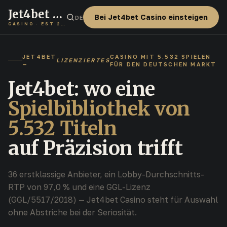
Jet4bet Casino
Bei Jet4bet Casino einsteigen
DE
CASINO · EST 2018
JET4BET
CASINO MIT 5.532 SPIELEN
LIZENZIERTES
—
FÜR DEN DEUTSCHEN MARKT
Jet4bet: wo eine
Spielbibliothek von
5.532 Titeln
auf Präzision trifft
36 erstklassige Anbieter, ein Lobby-Durchschnitts-
RTP von 97,0 % und eine GGL-Lizenz
(GGL/5517/2018) — Jet4bet Casino steht für Auswahl
ohne Abstriche bei der Seriosität.