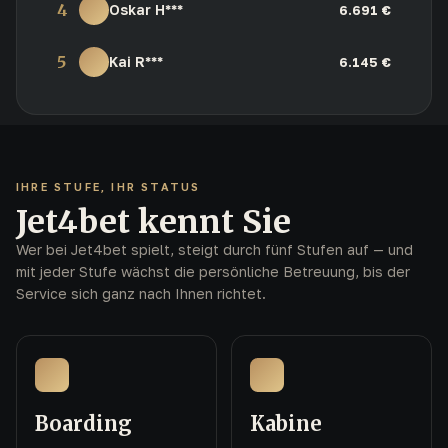
4
Oskar H***
6.691 €
5
Kai R***
6.145 €
IHRE STUFE, IHR STATUS
Jet4bet kennt Sie
Wer bei Jet4bet spielt, steigt durch fünf Stufen auf — und
mit jeder Stufe wächst die persönliche Betreuung, bis der
Service sich ganz nach Ihnen richtet.
Boarding
Kabine