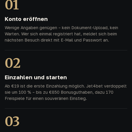
01
Konto eröffnen
Wenige Angaben genügen – kein Dokument-Upload, kein
Warten. Wer sich einmal registriert hat, meldet sich beim
nächsten Besuch direkt mit E-Mail und Passwort an.
02
Einzahlen und starten
Ab €19 ist die erste Einzahlung möglich. Jet4bet verdoppelt
sie um 100 % – bis zu €850 Bonusguthaben, dazu 170
Freispiele für einen souveränen Einstieg.
03