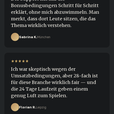
Bonusbedingungen Schritt für Schritt
erklärt, ohne mich abzuwimmeln. Man
merkt, dass dort Leute sitzen, die das
Thema wirklich verstehen.
Sabrina K.
München
Ich war skeptisch wegen der
Umsatzbedingungen, aber 28-fach ist
für diese Branche wirklich fair — und
die 24 Tage Laufzeit geben einem
genug Luft zum Spielen.
Florian R.
Leipzig