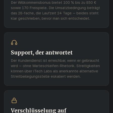
Der Willkommensbonus bietet 100 % bis zu 850 €
sowie 170 Freispiele. Die Umsatzbedingung beträgt
das 28-fache, die Laufzeit 24 Tage — beides steht
klar geschrieben, bevor man sich entscheidet.
Support, der antwortet
Der Kundendienst ist erreichbar, wenn er gebraucht
wird — ohne Warteschleifen-Rhetorik. Streitigkeiten
können über iTech Labs als anerkannte alternative
Streitbeilegungsstelle eskaliert werden.
Verschlüsselung auf