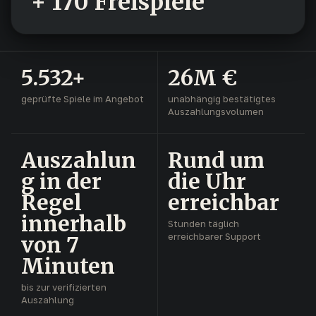
+ 170 Freispiele
5.532+
26M €
geprüfte Spiele im Angebot
unabhängig bestätigtes
Auszahlungsvolumen
Auszahlun
Rund um
g in der
die Uhr
Regel
erreichbar
innerhalb
Stunden täglich
erreichbarer Support
von 7
Minuten
bis zur verifizierten
Auszahlung